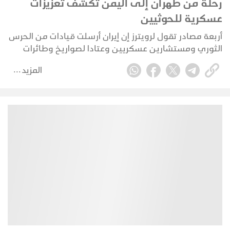
رحلة من طهران إلى اليمن تكشف تعزيزات
عسكرية للحوثيين
أربعة مصادر تقول لرويترز إن إيران أرسلت قيادات من الحرس
الثوري ومستشارين عسكريين وعتادا لصواريخ وطائرات
مسيرة لليمن هذا الشهر في خطوة تشير إلى أن طهران
المزيد
تسعى لتعزيز قدرة حلفائها الحوثيين في اليمن على تهديد
حركة الملاحة البحرية في البحر الأحمر.