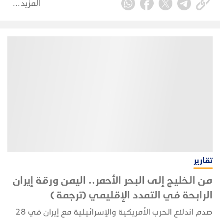
المزيد
هشة، ورأى الحوثيون، أنهم يريدون توسيع نفوذهم على
اليمن والسيطرة على موارده النفطية، بعد ان شعروا بأنهم
لم يعودوا يملكون الكثير ليخسروه.
تقارير
من الخليج إلى البحر الأحمر.. اليمن ورقة إيران
الرابحة في التمدد الإقليمي (ترجمة )
صدم اندلاع الحرب الأمريكية والإسرائيلية مع إيران في 28