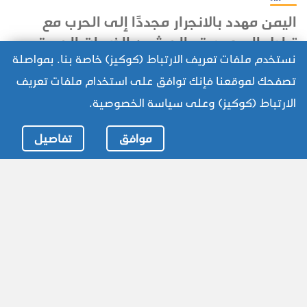
اليمن مهدد بالانجرار مجددًا إلى الحرب مع
تبادل السعودية والحوثيين الضربات الجوية
نستخدم ملفات تعريف الارتباط (كوكيز) خاصة بنا. بمواصلة
أسوشيتد برستتعرض الهدنة التي أوقفت ما يقرب من عقد
تصفحك لموقعنا فإنك توافق على استخدام ملفات تعريف
من الحرب في اليمن لاختبار صعب بعد مرور أربع سنوات
على سريانها، في ظل تصاعد التوترات المرتبطة بالحرب في
الارتباط (كوكيز) وعلى سياسة الخصوصية.
المزيد
إيران، بما يثير مخاوف من امتداد تداعياتها إلى اليمن.
موافق
تفاصيل