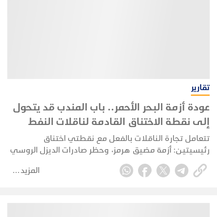
تقارير
عودة أزمة البحر الأحمر.. باب المندب قد يتحول
إلى نقطة الاختناق القادمة لناقلات النفط
تتعامل تجارة الناقلات بالفعل مع نقطتي اختناق
رئيسيتين: أزمة مضيق هرمز، وحظر صادرات الديزل الروسي
الناجم عن الهجمات الأوكرانية. وفي الحرب الأوروبية، تخضع
المزيد
الملاحة التجارية للحصار من جانب القوات الأوكرانية
والروسية على حد سواء.