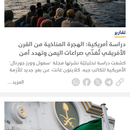
تقارير
دراسة أمريكية: الهجرة المناخية من القرن
الأفريقي تُغذّي صراعات اليمن وتهدد أمن
المنطقة
كشفت دراسة تحليليّة نشرتها مجلة "سمول وورز جورنال"
الأمريكية للكاتب جيه. كلايتون غانت، عن بعدٍ جديد للأزمة
اليمنية يُهدد استقرار الشرق الأوسط؛ مشيرة إلى أن اليمن
المزيد
تحوّل إلى محطة استنزاف رئيسية لتدفقات الهجرة الناجمة
عن التغيرات المناخية القادمة من دول القرن الأفريقي.