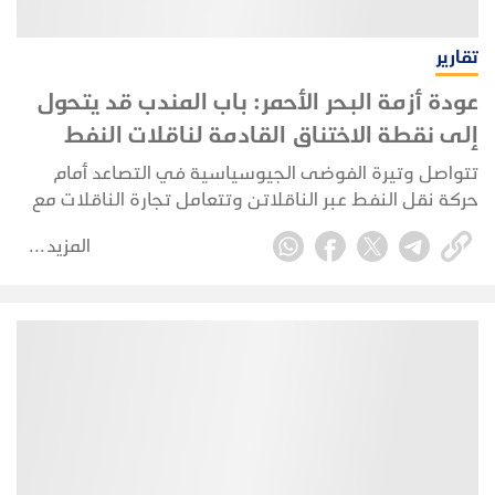
تقارير
عودة أزمة البحر الأحمر: باب المندب قد يتحول
إلى نقطة الاختناق القادمة لناقلات النفط
تتواصل وتيرة الفوضى الجيوسياسية في التصاعد أمام
حركة نقل النفط عبر الناقلاتن وتتعامل تجارة الناقلات مع
نقطتي اختناق رئيسيتين: أزمة مضيق هرمز، وحظر صادرات
المزيد
الديزل الروسي الناجم عن الهجمات الأوكرانية. وفي الحرب
الأوروبية، تخضع الملاحة التجارية للحصار من جانب القوات
الأوكرانية والروسية على حد سواء.