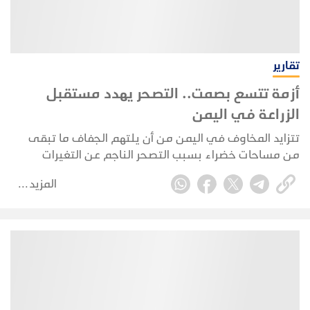
تقارير
أزمة تتسع بصمت.. التصحر يهدد مستقبل
الزراعة في اليمن
تتزايد المخاوف في اليمن من أن يلتهم الجفاف ما تبقى
من مساحات خضراء بسبب التصحر الناجم عن التغيرات
المناخية وارتفاع درجات الحرارة وتراجع معدلات سقوط
المزيد
المطر، ما يهدد بتفاقم الأوضاع الاقتصادية والإنسانية
المتدهورة في بلد يعاني من استنزاف موارده منذ سنوات
بسبب الصراعات والحروب.