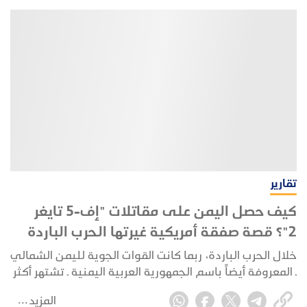
تقارير
كيف حصل اليمن على مقاتلات "إف-5 تايغر
2"؟ قصة صفقة أمريكية غيرتها الحرب الباردة
خلال الحرب الباردة، ربما كانت القوات الجوية لليمن الشمالي
ــ المعروفة أيضاً باسم الجمهورية العربية اليمنية ــ تشتهر أكثر
بطيرانها لمقاتلات "ميغ-17" و"ميغ-21" التي سلمها الاتحاد
المزيد
السوفيتي. ومع ذلك، قامت البلاد أيضاً بتشغيل مقاتلات