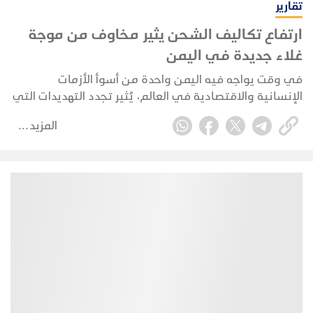
تقارير
ارتفاع تكاليف الشحن يثير مخاوف من موجة
غلاء جديدة في اليمن
في وقت يواجه فيه اليمن واحدة من أسوأ الأزمات
الإنسانية والاقتصادية في العالم، يُثير تجدد التهديدات التي
أطلقتها الجماعة الحوثية باستهداف الملاحة التجارية في
المزيد
البحر الأحمر ومضيق باب المندب مخاوف متزايدة من
تداعيات مباشرة على حياة ملايين اليمنيين، الذين قد
يجدون أنفسهم في كل مرة أمام موجة جديدة من ارتفاع
الأسعار وتراجع الخدمات الأساسية.