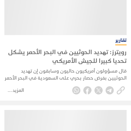
تقارير
رويترز: تهديد الحوثيين في البحر الأحمر يشكل
تحديا كبيرا للجيش الأمريكي
قال مسؤولون أمريكيون حاليون وسابقون إن تهديد
الحوثيين بفرض حصار بحري على السعودية في البحر الأحمر
قد يؤدي إلى توسيع نطاق حرب إيران بشكل كبير، ويفرض
المزيد
ضغوطا إضافية على الجيش الأمريكي الذي يركز بالفعل
على وقف هجمات طهران في المنطقة.