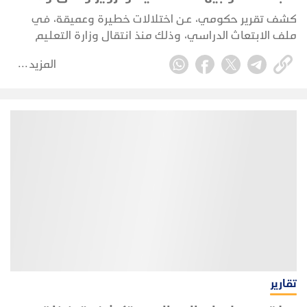
عائلة تستحوذ على المنح
كشف تقرير حكومي، عن اختلالات خطيرة وعميقة، في
ملف الابتعاث الدراسي، وذلك منذ انتقال وزارة التعليم
العالي إلى العاصمة المؤقتة عدن سنة 2016، وصفها التقرير
المزيد
بـ"العشوائية والفوضى"، في ظل غياب تام للرقابة
المؤسسية وتفشي التدخلات الشخصية والوساطات.
تقارير