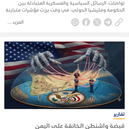
التهدئة؟
تواصلت، الرسائل السياسية والعسكرية المتبادلة بين
الحكومة ومليشيا الحوثي، في وقت برزت مؤشرات متباينة
بين استمرار التصعيد العسكري وظهور بوادر تحرك لإحياء
المزيد
المسار الإنساني، عقب إعلان الأردن استكمال الترتيبات
لاستئناف الرحلات الجوية بين عمّان وصنعاء.
تقارير
قبضة واشنطن الخانقة على اليمن