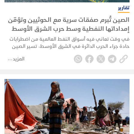
تقارير
الصين تُبرم صفقات سرية مع الحوثيين وتؤمّن
إمداداتها النفطية وسط حرب الشرق الأوسط
في وقت تعاني فيه أسواق النفط العالمية من اضطرابات
حادة جراء الحرب الدائرة في الشرق الأوسط، تسير الصين
في اتجاه مختلف؛ إذ تُبرم صفقاتها الخاصة وتُكرّس نفوذها
المزيد
الاستراتيجي بعيداً عن الأضواء، بينما تتصارع إدارة ترامب
لإعادة فتح مضيق هرمز.