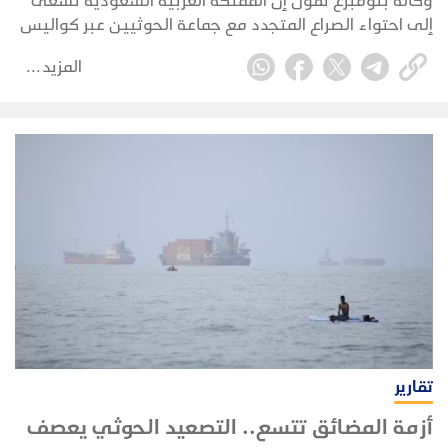
وكالة بلومبرغ تقول إن المملكة العربية السعودية تسعى
إلى احتواء الصراع المتجدد مع جماعة الحوثيين عبر كواليس
الدبلوماسية، في محاولة لمنع الاشتباكات مع الجماعة
المزيد
المدعومة من إيران من الإضرار بقطاعها النفطي
واقتصادها.
تقارير
أزمة المضائق تتسع.. التصعيد الحوثي يعصف