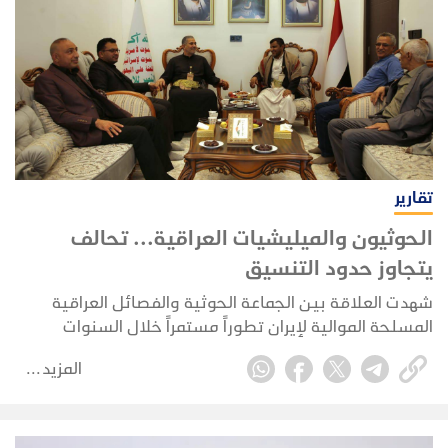
تقارير
الحوثيون والميليشيات العراقية... تحالف
يتجاوز حدود التنسيق
شهدت العلاقة بين الجماعة الحوثية والفصائل العراقية
المسلحة الموالية لإيران تطوراً مستمراً خلال السنوات
الأخيرة، بعدما انتقلت من مستوى التنسيق السياسي
المزيد
والإعلامي إلى شراكة عملياتية تشمل الجوانب العسكرية،
واللوجستية، والاستخباراتية، في إطار ما يعرف بـ«محور
المقاومة» الذي تقوده طهران في المنطقة.