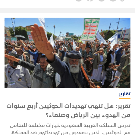
Northrop الخفيفة من طراز F-5E تايغر 2 منذ عام 1979،
وهو طراز حلق لأول مرة قبل ذلك ببضع سنوات فقط في
عام 1972. وإن كيفية حصول اليمن على أسطوله الصغير
من مقاتلات F-5E الأمريكية هي قصة جامحة ومثيرة حقاً.
تقارير
تقرير: هل تنهي تهديدات الحوثيين أربع سنوات
من الهدوء بين الرياض وصنعاء؟
تدرس المملكة العربية السعودية خيارات مختلفة للتعامل
مع الحوثيين، الذين يصعدون من تهديداتهم ضد المملكة،