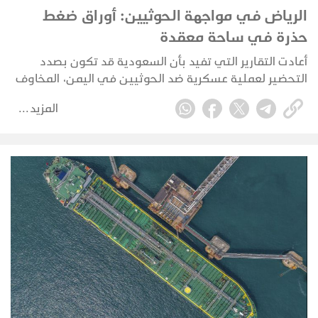
الرياض في مواجهة الحوثيين: أوراق ضغط
حذرة في ساحة معقدة
أعادت التقارير التي تفيد بأن السعودية قد تكون بصدد
التحضير لعملية عسكرية ضد الحوثيين في اليمن، المخاوف
من أن تنجر الرياض مجددًا إلى حرب برية مباشرة. لكن الأدلة
المزيد
المتوفرة حاليًا تشير إلى تخطيط احترازي وإعادة تموضع
للقوات، وليس إلى غزو بري سعودي مؤكد.