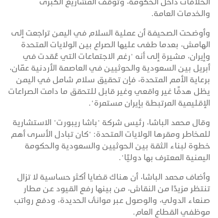
الخلافات داخل الحكومة، وتوقف المشاريع الكبرى
والخدمات العامة.
وأوضحت الصحيفة أن عملية السلام في اليمن تراجعت إلى
الهامش، بعدما طغى عليها الصراع بين الولايات المتحدة
وإيران، مشيرة إلى أنه "رغم الاجتماعات التي عُقدت في
أبريل بين السعودية والحوثيين في العاصمة الأردنية عمّان،
برعاية الأمم المتحدة، فإن تحقيق سلام شامل في اليمن
يظل هدفًا غير واقعي وغير قابل للتحقق ما دامت الصراعات
الإقليمية المرتبطة بإيران مستمرة".
وقال محمد الباشا، رئيس شركة "باشا ريبورت" الاستشارية
للمخاطر ومقرها الولايات المتحدة: "كان تبادل الأسرى أهم
خطوة لبناء الثقة بين الحوثيين والسعودية والحكومة
اليمنية المعترف بها دوليًا".
وأضاف محمد الباشا، أن هناك قضايا أكثر حساسية لا تزال
تنتظر مزيدًا من النقاش، من بينها رفع القيود عن مطار
صنعاء الدولي، والوصول عبر موانئ الحديدة، ودفع رواتب
موظفي القطاع العام.