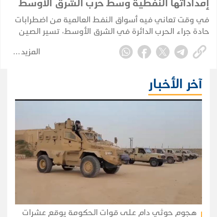
إمداداتها النفطية وسط حرب الشرق الأوسط
في وقت تعاني فيه أسواق النفط العالمية من اضطرابات
حادة جراء الحرب الدائرة في الشرق الأوسط، تسير الصين
في اتجاه مختلف؛ إذ تُبرم صفقاتها الخاصة وتُكرّس نفوذها
المزيد
الاستراتيجي بعيداً عن الأضواء، بينما تتصارع إدارة ترامب
لإعادة فتح مضيق هرمز.
آخر الأخبار
هجوم حوثي دام على قوات الحكومة يوقع عشرات