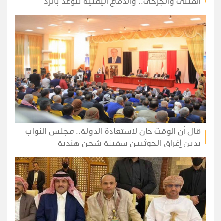
القتلى والجرحى.. والدفاع اليمنية تتوعد بالرد
قال أن الوقت حان لاستعادة الدولة.. مجلس النواب
يدين إغراق الحوثيين سفينة شحن هندية