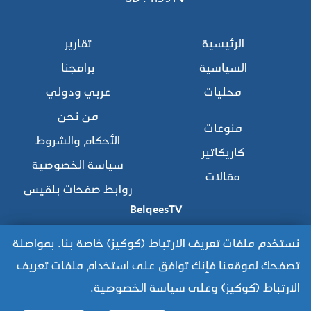
الرئيسية
تقارير
السياسية
برامجنا
محليات
عربي ودولي
من نحن
منوعات
الأحكام والشروط
كاريكاتير
سياسة الخصوصية
مقالات
روابط صفحات بلقيس
BelqeesTV
نستخدم ملفات تعريف الارتباط (كوكيز) خاصة بنا. بمواصلة
تصفحك لموقعنا فإنك توافق على استخدام ملفات تعريف
للوصول للموقع القديم:
الارتباط (كوكيز) وعلى سياسة الخصوصية.
https://www.old.belqees.net