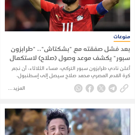
منوعات
بعد فشل صفقته مع "بشكتاش".. "طرابزون
سبور" يكشف موعد وصول (صلاح) لاستكمال
إجراءات انتقاله
أعلن نادي طرابزون سبور التركي، مساء الثلاثاء، أن نجم
كرة القدم المصري محمد صلاح سيصل إلى إسطنبول،
الأربعاء، لاستكمال إجراءات انتقاله إلى صفوف الفريق، بعد
المزيد
إعلان بدء مفاوضات التعاقد معه.