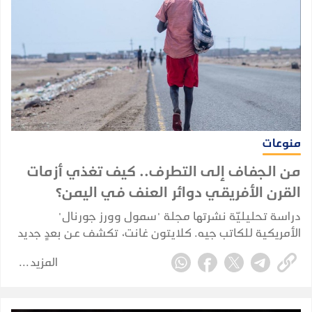
منوعات
من الجفاف إلى التطرف.. كيف تغذي أزمات
القرن الأفريقي دوائر العنف في اليمن؟
دراسة تحليليّة نشرتها مجلة "سمول وورز جورنال"
الأمريكية للكاتب جيه. كلايتون غانت، تكشف عن بعدٍ جديد
للأزمة اليمنية يُهدد استقرار الشرق الأوسط؛ مشيرة إلى أن
المزيد
اليمن تحوّل إلى محطة استنزاف رئيسية لتدفقات الهجرة
الناجمة عن التغيرات المناخية القادمة من دول القرن
الأفريقي.