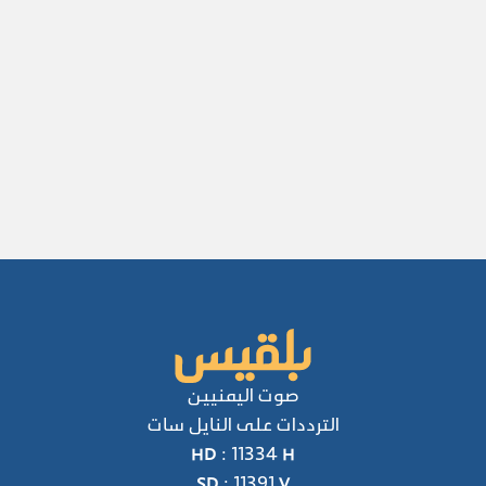
صوت اليمنيين
الترددات على النايل سات
HD : 11334 H
SD : 11391 V