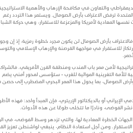
ديمقراطي والتعاون في مكافحة الإرهاب والأهمية الاستراتيجية
ت المتحدة ترفض الاعتراف بأرض الصومال. ويستمر هذا التردد رغم
فسها المعادية لأمريكا والمزعزعة للاستقرار، وهي حركة الشبا
 فالاعتراف بأرض الصومال لن يكون مجرد خطوة رمزية، إذ إن وجو
كاز للاستقرار في مواجهة القرصنة والإرهاب الإسلامي والتوس
أحمر.
استراتيجية لأمن ممر باب المندب ومنطقة القرن الأفريقي. فالشراك
لية للأمة التغرينية الموالية للغرب - ستؤسس لمحور أمني يضم
يا وأرض الصومال، بما يحول هذا الممر البحري المضطرب إلى حصن 
ي الإيراني أو بالديكتاتور الإريتري، فإن المبدأ واحد: فهذه الأط
نشر الفوضى، ونادرًا ما تتخلى طوعًا عن هذه الأدوات.
الجهات الخطرة المعادية لها، والتي تزدهر وسط الفوضى، في ال
الاستقرار. ومن أجل استعادة النظام، ينبغي لواشنطن تعزيز ال