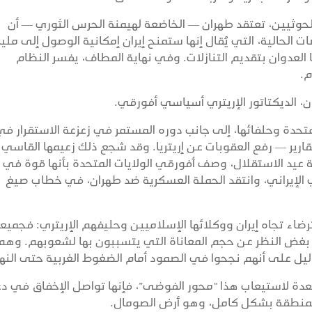
لحوثيين، تعتقد طهران — الخاضعة لهيمنة الحرس الثوري — أن
 الحالية، التي يُقال إنها ستمنح إيران إمكانية الوصول إلى مليا
العدوان بتقديم التنازلات. وفي نهاية المطاف، يفسر النظام
م.
ان، الديكتاتور الإريتري أسياسي أفورقي.
تحدة وحلفائها، إلى جانب دوره المستمر في زعزعة الاستقرار ف
رير — رفع العقوبات عن إريتريا. وقد شجع ذلك زعيمها القاسي
 عيد الاستقلال، وصف أفورقي الولايات المتحدة بأنها قوة في
وي الإيراني، وانتقد الحملة العسكرية ضد طهران، في خطاب صيغ
ضاء تجاه إيران ووكلائها الإسلاميين وحليفهم الإريتري: فجميع
ا، بغض النظر عن حجم المعاناة التي يتسببون بها لشعوبهم. وهم 
يل على أنهم نجحوا في الصمود أمام الضغوط الغربية حتى النها
تعدة لاستيعاب هذا “محور الفوضى”، فإنها تواصل الإخفاق في د
المنطقة بشكل كامل، وهو أرض الصومال.