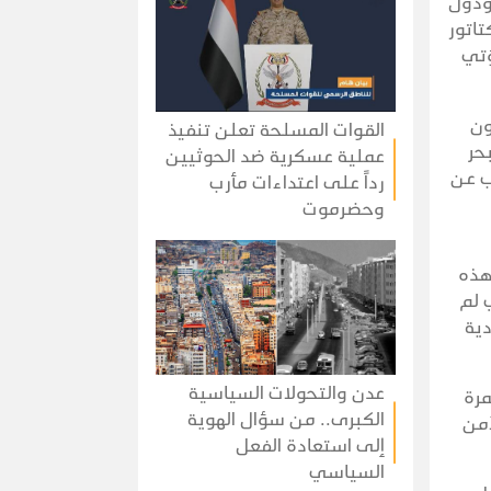
 ودول
تاتور
ؤتي
دون
القوات المسلحة تعلن تنفيذ
البحر
عملية عسكرية ضد الحوثيين
ب عن
رداً على اعتداءات مأرب
وحضرموت
ار” وتنفيذ ضربات واسعة مطلع 2024، فإن هذه
ذي لم
دية
عدن والتحولات السياسية
مرة
الكبرى.. من سؤال الهوية
أمن
إلى استعادة الفعل
السياسي