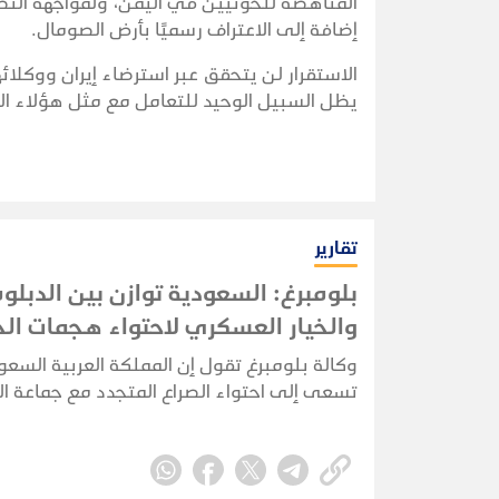
المناهضة للحوثيين في اليمن، ولمواجهة النظا
إضافة إلى الاعتراف رسميًا بأرض الصومال.
الاستقرار لن يتحقق عبر استرضاء إيران ووكلائه
يظل السبيل الوحيد للتعامل مع مثل هؤلاء ا
تقارير
بلومبرغ: السعودية توازن بين الدبلو
والخيار العسكري لاحتواء هجمات الح
وكالة بلومبرغ تقول إن المملكة العربية السعو
تسعى إلى احتواء الصراع المتجدد مع جماعة ا
عبر كواليس الدبلوماسية، في محاولة لمنع ال
مع الجماعة المدعومة من إيران من الإضرار بقط
النفطي واقتصادها.