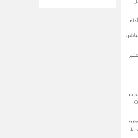
بل
داة
باشر.
تبر
دات
ت
لضغط
 لا