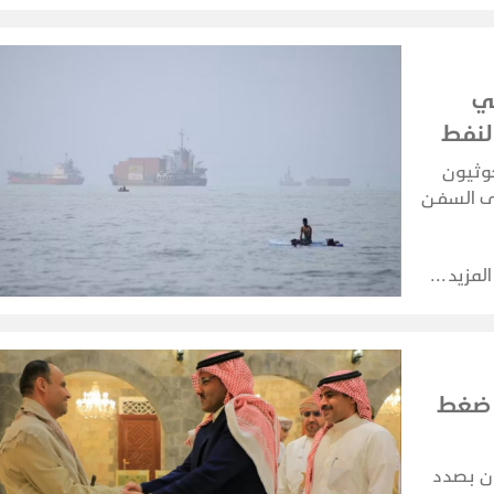
ي
لنفط
وثيون
لى السفن
 مستهدفين
المزيد
ق ضغط
ون بصدد