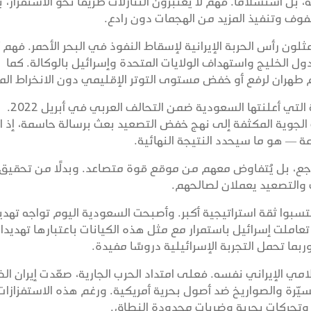
 بل استسلامًا. فهم لا يعتبرون التنازلات طريقًا نحو الاستقرار، 
فوف وتنفيذ المزيد من الهجمات دون رادع.
ون رأس الحربة الإيرانية لإسقاط النفوذ في البحر الأحمر. فهم أ
ل الخليج واستهداف الولايات المتحدة وإسرائيل بالوكالة. كما
 طهران لرفع أو خفض مستوى التوتر الإقليمي دون الانخراط الم
وكان الحوثيون قد ازدادوا جرأة أصلًا بعد الهدنة التي أعلنتها السعودية ضمن التحالف العربي في أبريل 2022.
لجوية المكثفة إلى نهج خفض التصعيد بعث برسالة حاسمة، إذ اع
مة — هو ما سيحدد النتيجة النهائية.
راجع، بل يُتفاوض معهم من موقع قوة متصاعد. وبدلًا من تحقيق
 والتصعيد يعملان لصالحهم.
تسبوا ثقة استراتيجية أكبر. وأصبحت السعودية اليوم تواجه تهدي
عاملت إسرائيل باستمرار مع مثل هذه الكيانات باعتبارها تهديدا
ربما تحمل التجربة الإسرائيلية دروسًا مفيدة.
لامي الإيراني نفسه. فعلى امتداد الحرب الجارية، صعّدت إيران ا
رة والصواريخ ضد أصول بحرية أمريكية. ورغم هذه الاستفزازات،
 وتحركات بحرية وضربات محدودة النطاق.