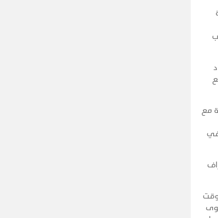
ب
د
ع
ة مع
في
راف
وقت
قوى