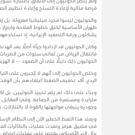
ولم ينظر الحوثيون إلى الاتفاق باعتباره تسوية،
فرصة مثالية لإعادة التسلح وإعادة تنظيم الص
والحوثيون ليسوا مجرد ميليشيا معزولة، بل يمثل
طهران الأساسية لخنق خطوط الملاحة وابتزاز دو
يشكلون ورقة التصعيد الإيرانية، إذ تستخدمهم
فانتقال الرياض من ثماني سنوات من الضربات ا
الحوثيون ذلك دليلًا على أن الصمود — لا الهزي
وخلص الحوثيون إلى أنهم لا يُجبرون على الت
الردع، أكد تخفيف الضغط اعتقادهم بأن الوقت
وبناء على ذلك، لم يتم تحييد الحوثيين، بل اك
متزايدة ومستمرة من الجماعة. وفي المقابل، ت
وجودية ينبغي مواجهتها بالقوة لا بالتنازلات. و
ويمتد هذا النمط الخطير الآن إلى النظام الإس
في مضيق هرمز ونفذت عمليات بالطائرات المسيّ
يزال الرد الأمريكي يقتصر على عمليات اعتراض