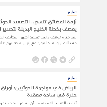
تقارير
أزمة المضائق تتسع.. التصعيد الحوث
يعصف بخطة الخليج البديلة لتصدير ا
بعد فترة توقف دامت تسعة أشهر، استأنف الح
في اليمن والمتحالفون مع إيران هجماتهم ع
في البحر الأحمر في 22 يوليو 2026،
بشكل مباشر خصمهم القديم، المملكة العربية
السعودية.
تقارير
الرياض في مواجهة الحوثيين: أورا
حذرة في ساحة معقدة
أعادت التقارير التي تفيد بأن السعودية قد تك