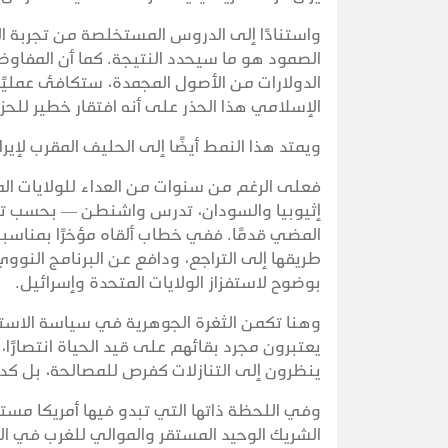
واستنادًا إلى الدروس المستخلصة من تجربة ا
الصمود هو ما سيحدد النتيجة. كما أن المفاوضات
الدولارات من الأصول المجمدة، ستكافئ عمليًا 
الإسلامي هذا الحذر على أنه افتقار خطير للحز
ويمتد هذا النمط أيضًا إلى الحليف المقرب لإير
فعلى الرغم من سنوات من العداء للولايات الم
إثيوبيا والسودان، تدرس واشنطن — بحسب تقا
المضي قدمًا. ففي خطاب ألقاه مؤخرًا بمناسبة
طريقها إلى التراجع، ودافع عن البرنامج النو
بوضوح لاستفزاز الولايات المتحدة وإسرائيل.
وهنا تكمن الثغرة الجوهرية في سياسة الاستر
يعتبرون مجرد بقائهم على قيد الحياة انتصارً
ينظرون إلى التنازلات كفرص للمصالحة، بل كدل
وفي اللحظة ذاتها التي تبدو فيها أمريكا مس
الشريك الوحيد المستقر والموالي للغرب في 