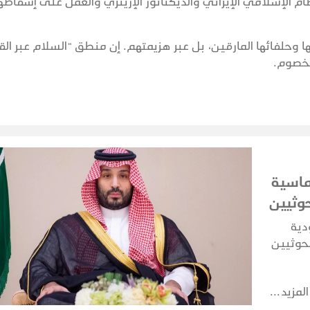
م الإسلامي الإيراني والديكتاتور الإريتري والعمل على إسقاطه
ا وحلفائها المارقين، بل عبر هزيمتهم. إن منطق “السلام عبر الق
لخصوم.
ماسية
وثيين
دية
لحوثيين
اشتباكات
اعها
المزيد