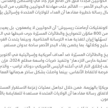
ليح الحوثيين مجددًا قلق كل صانع قرار جاد في واشنطن والقدس
ي البحر الأحمر — القائم على مهادنة الحوثيين والتقرب من الديك
سال رسالة خطيرة مفادها أن العداء للولايات المتحدة وإسرائيل ي
 في مايو 2026 عن منظمة “كونفليكت أرمامنت ريسيرش” أن الحوثيين لا يضعفون، بل يعي
التسلح وإعادة بناء قدراتهم. وبعد توثيق أكثر من 800 مكوّن للصواريخ والطائرات المسيّرة جرى ضبطها في 
هّلها إيران لتغذية هذه الترسانة المتنامية. وبينما يتحدث الغر
 وكلائها، بما يضمن بقاء البحر الأحمر ساحة عدوان مستمر.
خ والطائرات المسيّرة ضد أهداف أمريكية وإسرائيلية في أكتوبر
2023. ورغم أن واشنطن ردّت في البداية عبر “عملية حارس الازده
هارت في مايو 2025. إذ منح وقف إطلاق النار الذي أعلنه الرئيس الأمريكي دونالد ترامب - وال
رصة لالتقاط الأنفاس، بينما واصلت بشكل ساخر هجماتها المعا
ريكيًا بالهزيمة. فمن خلال تجاهل عمليات زعزعة الاستقرار المست
لاتفاق رسالة مفادها أن الولايات المتحدة مستعدة للمقايضة بال
ون.