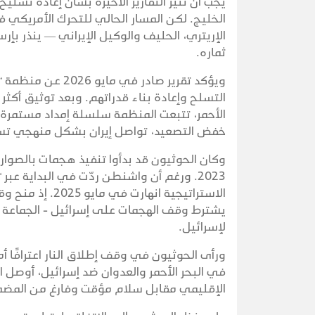
يجب أن تثير التقارير الأخيرة بشأن إعادة تس
الخليج. لكن المسار الحالي للتحرك الأمريكي ف
الإريتري، الحليف والوكيل الإيراني — ينذر بإر
ثماره.
ويؤكد تقرير صادر
الأحمر، تتبعت المنظمة سلسلة إمداد مستمرة تس
خفض التصعيد، تواصل إيران بشكل منهجي تسليح
وكان الحوثيون قد بدأوا تنفيذ هجمات بالصواري
الاستراتيجية ان
يشترط وقف الهجمات على إسرائيل - الجماعة ف
لإسرائيل.
ورأى الحوثيون في وقف إطلاق النار اعترافًا أم
في البحر الأحمر والعدوان ضد إسرائيل، أوصل ا
الإقليمي مقابل سلام مؤقت وفارغ من المضم