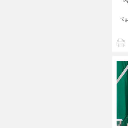
ما،
وة”