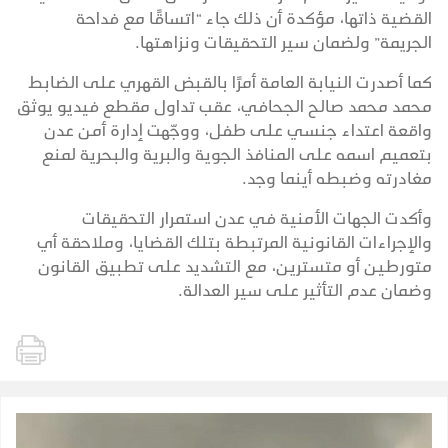
القضية ذاتها، مؤكدة أن ذلك جاء “اتساقًا مع فداحة
الجريمة” ولضمان سير التحقيقات ونزاهتها.
كما أصدرت النيابة العامة أمرًا بالقبض القهري على الضابط
محمد محمد صالح الجحافي، عقب تداول مقطع فيديو يوثق
واقعة اعتداء جنسي على طفل، ووجّهت إدارة أمن عدن
بتعميم اسمه على المنافذ الجوية والبرية والبحرية لمنع
مغادرته وضبطه أينما وجد.
وأكدت الجهات الأمنية في عدن استمرار التحقيقات
والإجراءات القانونية المرتبطة بتلك القضايا، وملاحقة أي
متورطين أو متسترين، مع التشديد على تطبيق القانون
وضمان عدم التأثير على سير العدالة.