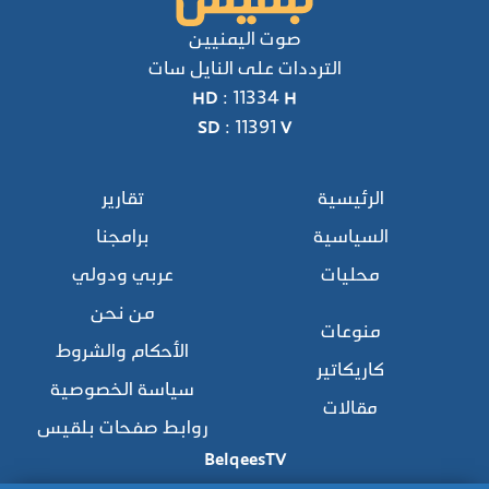
صوت اليمنيين
الترددات على النايل سات
HD : 11334 H
SD : 11391 V
الرئيسية
تقارير
السياسية
برامجنا
محليات
عربي ودولي
من نحن
منوعات
الأحكام والشروط
كاريكاتير
سياسة الخصوصية
مقالات
روابط صفحات بلقيس
BelqeesTV