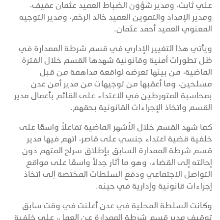
علي ثابت، ومدير شؤون الضباط العميد عثمان عفيف،
ومدير الإمداد والتموين العميد خالد الرخم، ومدير التوجيه
المعنوي العميد أحمد عثمان.
ويأتي هذا التغيير الإداري في قسم شرطة الممدارة في
ظل تطورات أمنية وقانونية شهدها القسم خلال الفترة
الماضية، من بينها تعرضه لواقعة مداهمة من قبل
مسلحين، وما أعقبها من توجيهات من مدير أمن عدن
بمحاسبة المتورطين في الاعتداء على القائم بأعمال مدير
القسم واتخاذ الإجراءات القانونية بحقهم.
كما شهد القسم خلال الأشهر الماضية تفاعلاً واسعًا على
خلفية قضية اعتداء جنسي على قاصر، اتهم فيها مدير
قسم شرطة الممدارة السابق بإطلاق سراح المتهم دون
إحالته إلى القضاء، وهو ما أثار جدلاً واسعًا على مواقع
التواصل الاجتماعي ودفع السلطات المختصة إلى اتخاذ
إجراءات قانونية وإدارية في حينه.
وكانت السلطة المحلية في عدن أعلنت في وقت سابق
توقيف مدير قسم شرطة الممدارة عن العمل، على خلفية