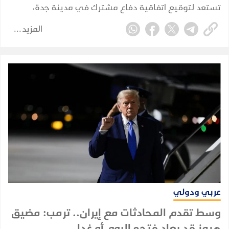
تستعد لتوقيع اتفاقية دفاع مشترك في مدينة جدة،
بمشاركة ولي العهد السعودي الأمير محمد بن سلمان،
المزيد
والرئيس التركي رجب طيب أردوغان، ورئيس الوزراء
الباكستاني شهباز شريف.
عربي ودولي
وسط تقدم المحادثات مع إيران.. ترمب: مضيق
هرمز قد يعاد فتحه اليوم أو غدا