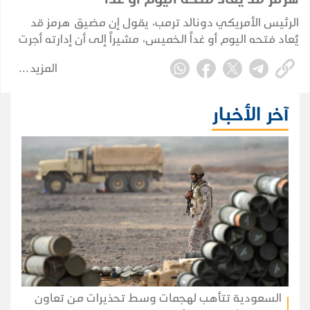
الرئيس الأمريكي دونالد ترمب، يقول إن مضيق هرمز قد
يُعاد فتحه اليوم أو غداً الخميس، مشيراً إلى أن إدارته أجرت
"مناقشات جيدة للغاية" مع إيران، في تصريحات عززت
المزيد
التوقعات بإمكانية التوصل إلى اتفاق يخفف التوتر القائم
منذ أشهر.
آخر الأخبار
السعودية تتأهب لهجمات وسط تحذيرات من تعاون