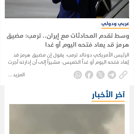
عربي ودولي
وسط تقدم المحادثات مع إيران.. ترمب: مضيق
هرمز قد يعاد فتحه اليوم أو غدا
الرئيس الأمريكي دونالد ترمب، يقول إن مضيق هرمز قد
يُعاد فتحه اليوم أو غداً الخميس، مشيراً إلى أن إدارته أجرت
"مناقشات جيدة للغاية" مع إيران، في تصريحات عززت
المزيد
التوقعات بإمكانية التوصل إلى اتفاق يخفف التوتر القائم
منذ أشهر.
آخر الأخبار