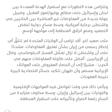
وتتزامن هذه التطورات مع استمرار الهدنة الممددة بين
لبنان وإسرائيل حتى مطلع يوليو/تموز المقبل، وقبيل
جولة جديدة من المفاوضات غير المباشرة بين الجانبين في
واشنطن برعاية أمريكية، وسط مساعٍ دولية لخفض
التصعيد ومنع انزلاق المنطقة إلى مواجهة أوسع.
على صعيد آخر، أكد ترامب أن الولايات المتحدة لم تتلقَّ أي
إخطار رسمي من إيران بشأن تعليق المفاوضات، مشددًا
على أن واشنطن لا تزال تفضّل المسار الدبلوماسي. وقال
إن الإيرانيين "أفضل على طاولة المفاوضات منهم في
الحرب"، مشيرًا إلى أن الحصار المفروض على الموانئ
الإيرانية مستمر وأن طهران تتكبد خسائر اقتصادية كبيرة
نتيجة العقوبات.
ويأتي ذلك في وقت تتواصل فيه المواجهات الإقليمية
والتوترات بين إسرائيل وإيران، وسط مخاوف متزايدة من
اتساع رقعة الصراع وتأثيراته على استقرار المنطقة.