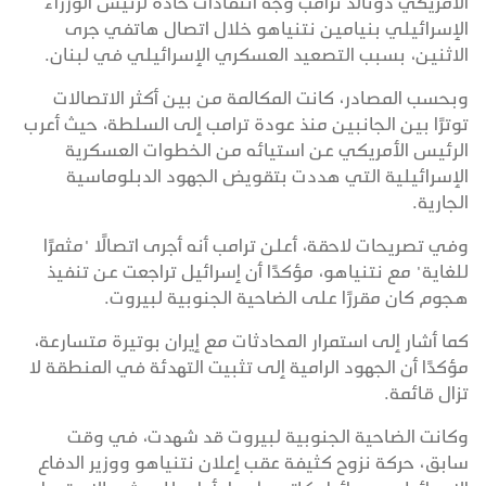
الأمريكي دونالد ترامب وجّه انتقادات حادة لرئيس الوزراء
الإسرائيلي بنيامين نتنياهو خلال اتصال هاتفي جرى
الاثنين، بسبب التصعيد العسكري الإسرائيلي في لبنان.
وبحسب المصادر، كانت المكالمة من بين أكثر الاتصالات
توترًا بين الجانبين منذ عودة ترامب إلى السلطة، حيث أعرب
الرئيس الأمريكي عن استيائه من الخطوات العسكرية
الإسرائيلية التي هددت بتقويض الجهود الدبلوماسية
الجارية.
وفي تصريحات لاحقة، أعلن ترامب أنه أجرى اتصالًا "مثمرًا
للغاية" مع نتنياهو، مؤكدًا أن إسرائيل تراجعت عن تنفيذ
هجوم كان مقررًا على الضاحية الجنوبية لبيروت.
كما أشار إلى استمرار المحادثات مع إيران بوتيرة متسارعة،
مؤكدًا أن الجهود الرامية إلى تثبيت التهدئة في المنطقة لا
تزال قائمة.
وكانت الضاحية الجنوبية لبيروت قد شهدت، في وقت
سابق، حركة نزوح كثيفة عقب إعلان نتنياهو ووزير الدفاع