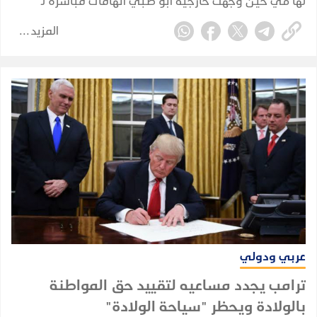
لها في حين وجهت خارجية أبو ظبي اتهامات مباشرة لـ
طهران بشن "هجوم عدواني".
المزيد
عربي ودولي
ترامب يجدد مساعيه لتقييد حق المواطنة
بالولادة ويحظر "سياحة الولادة"