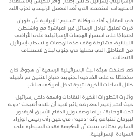
الإسرائيلي يسرائيل كاتس إصدار أوامر للجيش بالاستعداد
لاستهداف المنطقة، التي تُعد المعقل الرئيسي لحزب الله.
في المقابل، أفادت وكالة "تسنيم" الإيرانية بأن طهران
قررت تعليق تبادل الرسائل غير المباشرة مع واشنطن
احتجاجًا على استمرار الهجمات الإسرائيلية على الأراضي
اللبنانية، مشترطة وقف هذه الهجمات وانسحاب إسرائيل
من المناطق التي تحتلها في جنوب لبنان لاستئناف
الاتصالات.
كما كشفت هيئة البث الإسرائيلية الرسمية أن هجومًا كان
مخططًا له على الضاحية الجنوبية صباح الاثنين تم تأجيله
خلال الساعات الأخيرة نتيجة تدخل أمريكي مباشر.
وأثارت التطورات الأخيرة انتقادات واسعة داخل إسرائيل،
حيث اعتبر زعيم المعارضة يائير لابيد أن بلاده أصبحت "دولة
تحت الوصاية"، بينما وصف وزير الدفاع الأسبق أفيغدور
ليبرمان نتنياهو بأنه "دمية"، في حين رأى رئيس الوزراء
السابق نفتالي بينيت أن الحكومة فقدت السيطرة على
السيادة الإسرائيلية.