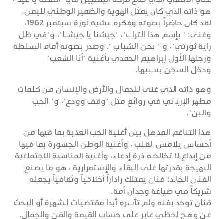
هو ذاته الذي كان يمثل الهوية والضمير الوطني لليمن.
لقد كان حاضراً بصوته وفكره عشية ثورة سبتمبر 1962،
وغنى: " بإسم هذا التراب"، "جيشنا يا جيشنا"، و"في ظل
راية ثورتي"، و " نحن الشباب ". وصدر بصوته أمام السلطة
ورجلها الأول إبراهيم الحمدي بأغنية "أنا الشعب"
ودخل السجن بسببها.
وهو ذاته الذي غنى للجمال والأرض والإنسان من كلمات
مطهر الإرياني في روائع مثل "وقف وودع"، و" الحب
والبن".
هذا التناغم المذهل بين أغنية الحب العذبة بما فيها من
أحساس يلامس القلب ، وأغنية الوطن الجسورة بما فيها
من إبداع لا تخالطه ذرة إدعاء، وأغنية المناسبة الاجتماعية
البهيجة بقدرتها على البقاء والإستمرارية ، هو ما يصنع
الفنان الخالد؛ فنان يمتلك راداراً أخلاقياً وثقافياً يجعله
شريكاً في صياغة وجدان أمة.
فنان توحد بفنه ولم تأسره أبدا مقتضيات الشهرة أو البحث
عن وهج لحظي عابر على حساب القيمة والفن والجمال.