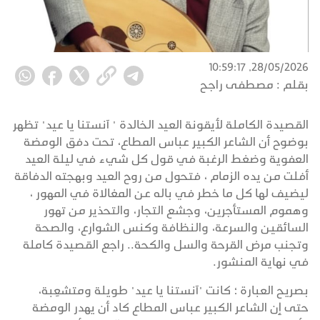
28/05/2026, 10:59:17
بقلم :
مصطفى راجح
القصيدة الكاملة لأيقونة العيد الخالدة " آنستنا يا عيد" تظهر
بوضوح أن الشاعر الكبير عباس المطاع، تحت دفق الومضة
العفوية وضغط الرغبة في قول كل شيء في ليلة العيد
أفلت من يده الزمام ، فتحول من روح العيد وبهجته الدفاقة
ليضيف لها كل ما خطر في باله عن المغالاة في المهور ،
وهموم المستأجرين، وجشع التجار، والتحذير من تهور
السائقين والسرعة، والنظافة وكنس الشوارع، والصحة
وتجنب مرض القرحة والسل والكحة.. راجع القصيدة كاملة
في نهاية المنشور.
بصريح العبارة ؛ كانت "آنستنا يا عيد" طويلة ومتشعِبة،
حتى إن الشاعر الكبير عباس المطاع كاد أن يهدر الومضة