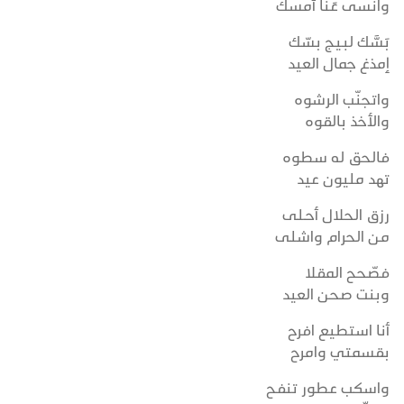
وانسى عَنَا أمسك
بَسَّك لبـيج بسّك
إمذغ جمال العيد
واتجنّب الرشوه
والأخذ بالقوه
فالحق له سطوه
تهد مليون عيد
رزق الحلال أحــلى
من الحرام واشلى
فصّحح المقلا
وبنت صحن العيد
أنا استطيع افرح
بقسمتي وامرح
واسكب عطور تنفح