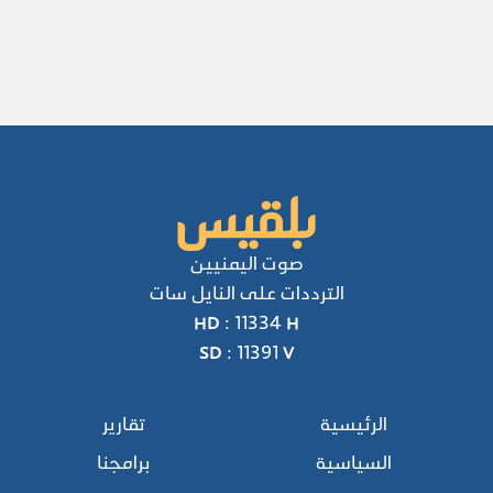
صوت اليمنيين
الترددات على النايل سات
HD : 11334 H
SD : 11391 V
الرئيسية
تقارير
السياسية
برامجنا