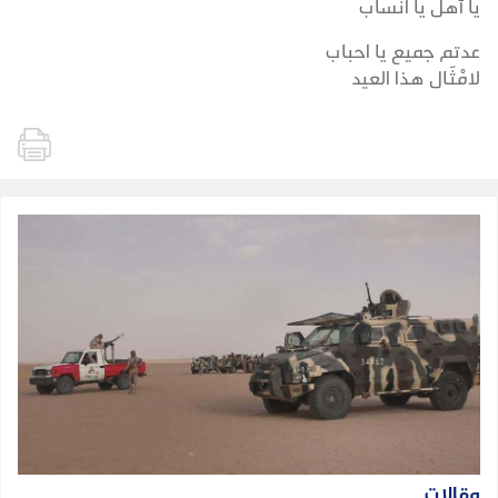
يا أهل يا انساب
عدتم جميع يا احباب
لامْثَـال هـذا العيد
مقالات