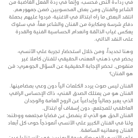
في رداءة النص فحسب، وإنما في ردة الفعل الغاضبة من
الشاعر والفنان ومن بعض المحسوبين ضمن جمهورهم.
انتقد البعض ما رآه ابتذالا في الاغنية، فردوا عليهم بحملة
دفاع شرسة ومكابرة من الفنان والشاعر معاً، في سلوك
يعكس غياب الذائقة وانعدام الحساسية الفنية والقدرة
على النقد الذاتي.
وهنا تحديداً، ومن خلال استحضار تجربة علي الآنسي،
يحضر في ذهني المعنى الحقيقي للفنان كاملا غير
منقوص. تحضر الإجابة الحقيقية عن السؤال الجوهري: مَن
هو الفنان؟
الفنان ليس صوت يردد الكلمات آلياً دون وعي بمضامينها.
الفنان هو من يمتلك الصدق الفني، ذاك الإحساس الراقي
الذي يعبر جمالياً وإبداعياً عن الروح العامة والوجدان
العاطفي للمجتمع، دون إسفاف أو ابتذال.
الفنان الحق هو الذي لا ينفصل عن قضايا مجتمعه ووطنه؛
ولنا في الفنان الكبير علي الآنسي أنموذجاً حوى كل أبعاد
الفنان ومعانيه السامقة.
علي الآنسي الذي صاغ فرحة اليمنيين في "آنستنا يا عيد"،