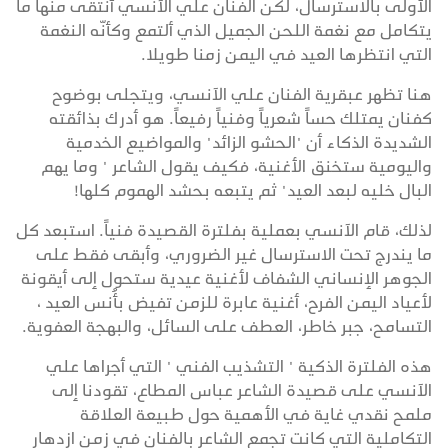
الأولى بالاسترسال، لكن الفنان علي الآنسي أنتقى منها ما
يتكامل مع نغمة اللحن الجميل الذي ألتمع وكأنّه النغمة
التي انتظرها العيد في اليمن زمنا طويلا.
هنا تظهر عبقرية الفنان علي الآنسي، ويتجلى بوضوح
كفنان يمتلك حساً شعرياً وفنياً رفيعاً. هو أدرك بذائقته
الشديدة الذكاء أن "الحشو الزائد" والمواضيع الخدمية
واليومية ستخنق الأغنية، فكيف يقول الشاعر " وما يهم
البال خليه لبعد العيد" ثم يتبعه بحشد الهموم كلها!
لذلك، قام الآنسي بعملية بفلترة القصيدة فنياً. استبعد كل
ما يندرج تحت الاسترسال غير الضروري، وأبقى فقط على
الجوهر الإنساني الشفاف لأغنية عيدية ستحول إلى أيقونة
لأعياد اليمن الفرح، أغنية عابرة للزمن تفيض بأُنس العيد ،
التسامح، جبر خاطر، العطف على السائل، والبهجة العفوية.
هذه الفلترة الذكية " التشذيب الفني " التي أجراها علي
الآنسي على قصيدة الشاعر عباس المطاع، تقودنا إلى
ملمح نقدي غاية في الأهمية حول طبيعة العلاقة
التكاملية التي كانت تجمع الشاعر بالفنان في زمن ازدهار