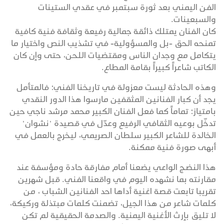
الفن اليمني بعد ثورة سبتمبر في عقدي الستينات
والسبعينات.
كان الفنان يمتلك ذائقة جمالية رفيعة وثقافة فنية كافية
تمنحه الحق -بل والمسؤولية- في تشذيب النص واختيار ما
يتكامل مع وجدان الناس ومقتضيات اللحن، حتى وإن كان
الكاتب شاعراً كبيراً بقامة المطاع.
وهذه الحادثة ليست معزولة في تاريخنا الفني؛ فالمتأمل
يجد أن كبار الفنانين المثقفين مارسوا هذا الدور النقدي
بامتياز؛ تماماً كما فعل الفنان الكبير محمد مرشد ناجي حين
تدخّل بوعيه الثقافي الرفيع وعدّل في قصيدة "نشوان"
الخالدة للشاعر الكبير سلطان الصريمي، ليخرج بالعمل في
أبهى صورة فنية ممكنة.
هذا النضج الواعي يضعنا أمام مفارقة حادة ومؤسفة عند
مقارنته بما نشهده اليوم في واقعنا الفني. قبل شهرين
تقريبا تابعت قصة اغنية أداها احد الفنانين الشباب ، من
كلمات شاعر من هذا الجيل، تضمنت كلمات مبتذلة وركيكة،
لا تليق بإرث الأغنية اليمنية. والصدمة الحقيقية لم تكن