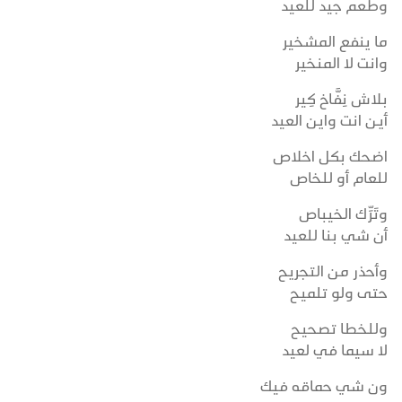
وطعم جيد للعيد
ما ينفع المشخير
وانت لا المنخير
بلاش نِفَّاخ كِير
أيـن انت واين العيد
اضحك بكل اخلاص
للعام أو للخاص
وتَرِّك الخيباص
أن شي بنا للعيد
وأحذر من التجريح
حتى ولو تلميح
وللخطا تصحيح
لا سيما في لعيد
ون شي حماقه فيك