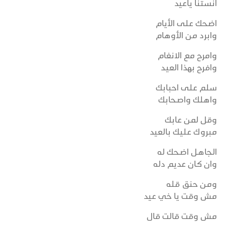
انستنا ياعيد
اضحك على الأيام
وابرد من الأوهام
وامرح مع الانغام
وافرح بهذا العيـد
سلم على احبابك
واهلك واصـحابك
وقل لمن عابك
مبروك عليك بالعيد
الجاهـل اضـحك له
وان كـان عديم دله
ومن حنق قله
مش وقت يا خي عيد
مش وقت قالت قال