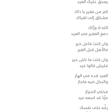
يمحق عليـك العيـد
كم من فقير يا ذاك
مشتاق إلى لقياك
الله لا ورَّاك
دمع الفقـير في العيـد
وان كنت فاعل خـير
فالأهل قبل الغير
وان قلت ما ناش حير
فليش قالوا عيـد
العيد قـده في الهـاز
والبخل فيه ماجـاز
فخلي الحبزاز
عيِّدْ قد اسمه عيد
رفِّه على نفسك