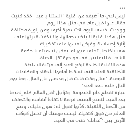
***
ليس لدي ما أضيفه عن اغنية " آنستنا يا عيد " فقد كتبت
مقالا عنها قبل عام في مثل هذا اليوم.
ووجدت نفسي اليوم اكتب مرة أخرى ومن زاوية مختلفة.
مثل هكذا اغنية لا ينضب جمالها، ولا تخفت قدرتها على
إثارة إحساسك وفرض نفسها على تفكيرك.
هي باختصار تجلي مبهر لما يمكن تسميته بالحكمة
الشعبية لليمنيين في مواجهة ثقل الحياة.
هذه الاغنية الخالدة ترفع العيد إلى مرتبة السلطة
الأخلاقية العليا التي تسقط أمامها الأحقاد والمكايدات
اليومية. "مش وقت قالت قال ودحس عال العال، وما يهم
البال خليه لبعد العيد"
عبارة تقطع دابر الخصومة، وتؤجل ثقل العالم كله إلى ما
بعد العيد، لتمنح اليمني فرصة لالتقاط أنفاسه والتخفف
من الأحمال الثقيلة. كأنها تقول له ؛ هون عليك ، وضع
العالم من فوق كتفيك. ليست مهمتك أن تحمل كوكب
الأرض بين "أعدانك" حتى في العيد.