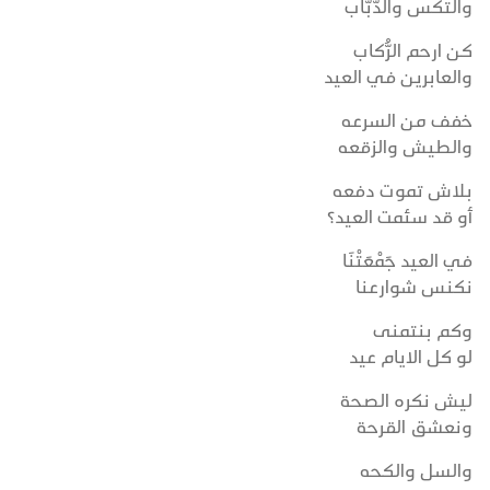
والتكس والدّبّاب
كن ارحم الرُّكاب
والعابرين في العيد
خفف من السرعه
والطيش والزقعه
بلاش تموت دفعه
أو قد سئمت العيد؟
في العيد جَمْعَتْنَا
نكنس شوارعنا
وكم بنتمنى
لو كل الايام عيد
ليش نكره الصحة
ونعشق القرحة
والسل والكحه