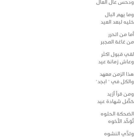
ودحس عال العال
وما يهم البال
خليه لبعد العيد
أما من اتحرر
من غاغة المجبر
لقي قبول اكثر
وعاش زمانة عيد
هذا الزمن معهد
والكل في " ابجد"
ومن قرأ أزيد
حَصَّل شهادة عيد
الضحكة الحلـوه
تُوَحِّد الأخوه
وتدِّي النشوه