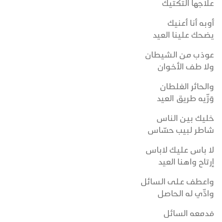
علاجها التكتيك
أوبه أنا أعنيك
يضحك علينا العيد
عوذب من الـشيطان
ولا طف الأخــوان
والحائر الغلطان
وَرِّيه طريق العيد
خليك بين الناس
شاطر لبيب حسّاس
لا باس عليـك لاباس
إرتاح واهنا العيد
واعطف عـلى الـسائل
وادِّي له الحاصل
فدمعه السائل